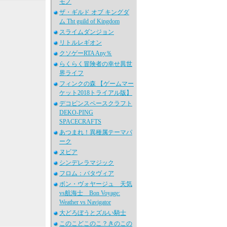
モノ
ザ・ギルド オブ キングダ
ム Tht guild of Kingdom
スライムダンジョン
リトルレギオン
クソゲーRTA Any％
らくらく冒険者の幸せ異世
界ライフ
フィンクの森 【ゲームマー
ケット2018トライアル版】
デコピンスペースクラフト
DEKO-PING
SPACECRAFTS
あつまれ！異種属テーマパ
ーク
ヌビア
シンデレラマジック
フロム：バタヴィア
ボン・ヴォヤージュ 天気
vs航海士 Bon Voyage:
Weather vs Navigator
大どろぼうとズルい騎士
このこどこのこ？きのこの