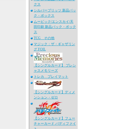
クス
シルバーブリッツ 新品パッ
ク・ボックス
ムービック/エンスカイ/天
田印刷 新品パック・ボック
ス
TCG その他
マジック：ザ・ギャザリン
グ FOIL
【シングルカード】 プレシ
ャスメモリーズ
トレカ プレイマット
【シングルカード】ディメ
ンション・ゼロ
【シングルカード】フュー
チャーカード バディファイ
ト