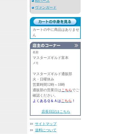
Reバース
ヴァンガード
カートの中に商品はありませ
ん
名前
マスターズギルド富本
メモ
マスターズギルド通販部
火・日曜休み
営業時間12時～18時
通販部の営業日は
こちら
でご
確認ください。
よくあるＱ＆Ａは
こちら
！
店長日記はこちら
サイトマップ
送料について