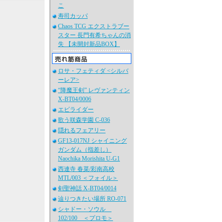
こ
寿司カッパ
Chaos TCG エクストラブー
スター 長門有希ちゃんの消
失 【未開封新品BOX】
ロサ・フェティダ <シルバ
ーレア>
“降魔王剣” レヴァンティン
X-BT04/0006
エビライダー
歌う咲森学園 C-036
隠れるフェアリー
GF13-017NJ シャイニング
ガンダム（指差し）
Naochika Morishita U-G1
西連寺 春菜/彩南高校
MTL/003 ＜フォイル＞
剣聖神話 X-BT04/0014
辿りつきたい場所 RO-071
シャドー・ソウル
102/100 ＜プロモ＞