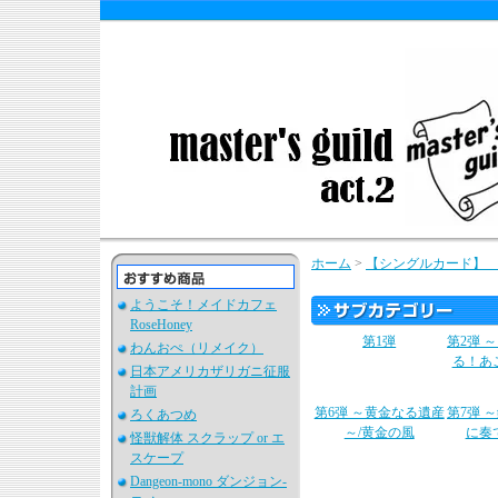
ホーム
>
【シングルカード】 
ようこそ！メイドカフェ
RoseHoney
第1弾
第2弾 
わんおぺ（リメイク）
る！あ
日本アメリカザリガニ征服
計画
第6弾 ～黄金なる遺産
第7弾 
ろくあつめ
～/黄金の風
に奏
怪獣解体 スクラップ or エ
スケープ
Dangeon-mono ダンジョン-