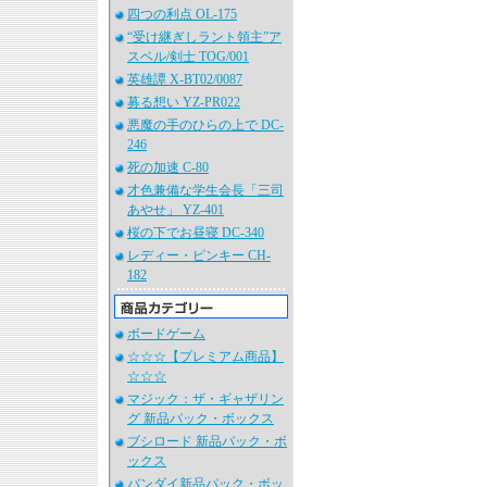
四つの利点 OL-175
“受け継ぎしラント領主”ア
スベル/剣士 TOG/001
英雄譚 X-BT02/0087
募る想い YZ-PR022
悪魔の手のひらの上で DC-
246
死の加速 C-80
才色兼備な学生会長「三司
あやせ」 YZ-401
桜の下でお昼寝 DC-340
レディー・ピンキー CH-
182
ボードゲーム
☆☆☆【プレミアム商品】
☆☆☆
マジック：ザ・ギャザリン
グ 新品パック・ボックス
ブシロード 新品パック・ボ
ックス
バンダイ新品パック・ボッ