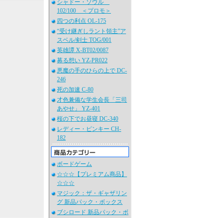
シャドー・ソウル
102/100 ＜プロモ＞
四つの利点 OL-175
“受け継ぎしラント領主”ア
スベル/剣士 TOG/001
英雄譚 X-BT02/0087
募る想い YZ-PR022
悪魔の手のひらの上で DC-
246
死の加速 C-80
才色兼備な学生会長「三司
あやせ」 YZ-401
桜の下でお昼寝 DC-340
レディー・ピンキー CH-
182
ボードゲーム
☆☆☆【プレミアム商品】
☆☆☆
マジック：ザ・ギャザリン
グ 新品パック・ボックス
ブシロード 新品パック・ボ