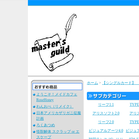
ホーム
>
【シングルカード】
ようこそ！メイドカフェ
RoseHoney
リーフ1.1
TYPE
わんおぺ（リメイク）
日本アメリカザリガニ征服
アリスソフト2.0
アリス
計画
リーフ2.0
TYPE
ろくあつめ
ビジュアルアーツ4.0
ビジュア
怪獣解体 スクラップ or エ
スケープ