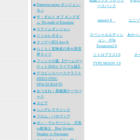
戦国ランス プレリリ
07th E
Dangeon-mono ダンジョン-
ースパック
モノ
ザ・ギルド オブ キングダ
minori1.0
ユニゾ
ム Tht guild of Kingdom
スライムダンジョン
スペシャルエディシ
あかべ
リトルレギオン
ョン 07th
クソゲーRTA Any％
Expansion2.0
らくらく冒険者の幸せ異世
界ライフ
ニトロプラス1.0
ネー
フィンクの森 【ゲームマー
TYPE MOON 3.0
ケット2018トライアル版】
デコピンスペースクラフト
DEKO-PING
SPACECRAFTS
あつまれ！異種属テーマパ
ーク
ヌビア
シンデレラマジック
フロム：バタヴィア
ボン・ヴォヤージュ 天気
vs航海士 Bon Voyage:
Weather vs Navigator