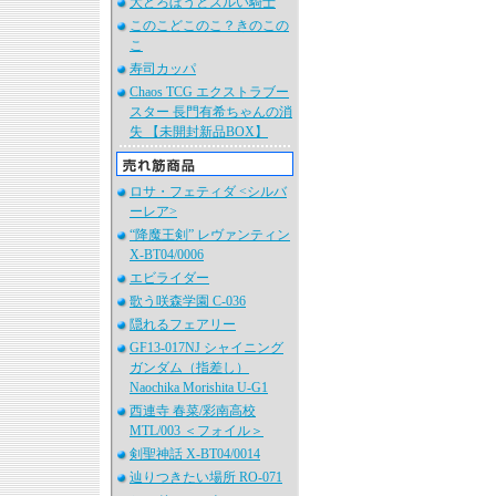
大どろぼうとズルい騎士
このこどこのこ？きのこの
こ
寿司カッパ
Chaos TCG エクストラブー
スター 長門有希ちゃんの消
失 【未開封新品BOX】
ロサ・フェティダ <シルバ
ーレア>
“降魔王剣” レヴァンティン
X-BT04/0006
エビライダー
歌う咲森学園 C-036
隠れるフェアリー
GF13-017NJ シャイニング
ガンダム（指差し）
Naochika Morishita U-G1
西連寺 春菜/彩南高校
MTL/003 ＜フォイル＞
剣聖神話 X-BT04/0014
辿りつきたい場所 RO-071